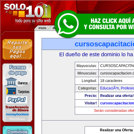
cursoscapacitac
El dueño de este dominio lo ha
Mayusculas:
CURSOSCAPACITA
Minusculas:
cursoscapacitacion.
Longitud:
18 caracteres
Categorias:
EducaciÃ³n
,
Profesi
Precio:
Realizar una oferta!
Visitar!
cursoscapacitacio
Serán consideradas ofer
Realizar una Oferta