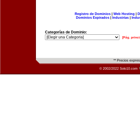
Registro de Dominios
|
Web Hosting
|
D
Dominios Expirados
|
Industrias
|
Indu
Categorías de Dominio:
[Pág. princi
** Precios expre
© 2002/2022 Solo10.com