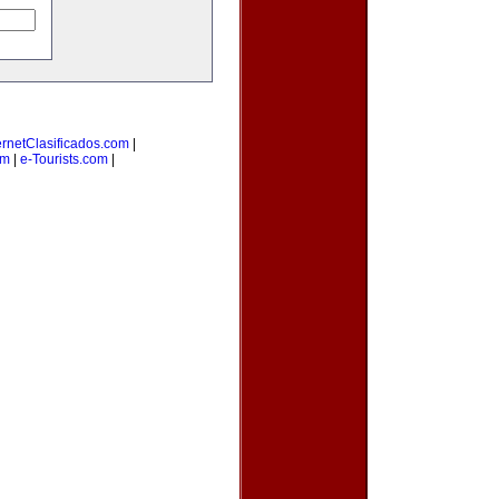
ernetClasificados.com
|
om
|
e-Tourists.com
|