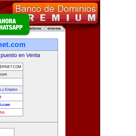
rnet.com
 puesto en Venta
TERNET.COM
t.com
s y Empleo
!
et.com
tas