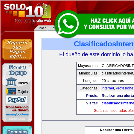
ClasificadosInte
El dueño de este dominio lo ha
Mayusculas:
CLASIFICADOSIN
Minusculas:
clasificadosinterne
Longitud:
20 caracteres
Categorias:
Internet
,
Profesione
Precio:
Realizar una oferta
Visitar!
clasificadosintern
Serán consideradas ofer
Realizar una Oferta