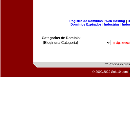
Registro de Dominios
|
Web Hosting
|
D
Dominios Expirados
|
Industrias
|
Indu
Categorías de Dominio:
[Pág. princi
** Precios expre
© 2002/2022 Solo10.com