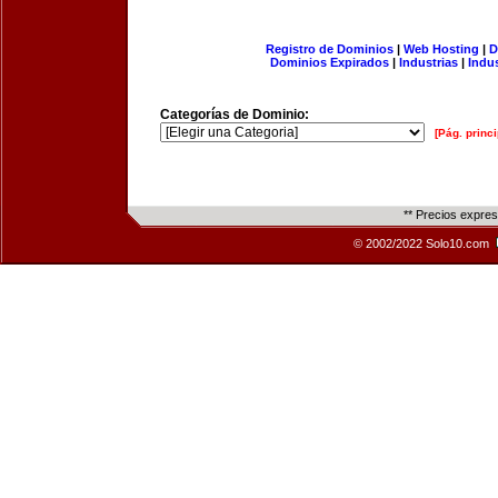
Registro de Dominios
|
Web Hosting
|
D
Dominios Expirados
|
Industrias
|
Indu
Categorías de Dominio:
[Pág. princi
** Precios expre
© 2002/2022 Solo10.com