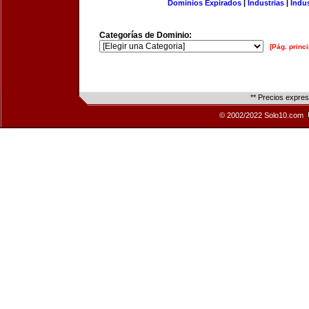
Dominios Expirados
|
Industrias
|
Indu
Categorías de Dominio:
[Pág. princi
** Precios expre
© 2002/2022 Solo10.com