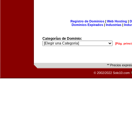
Registro de Dominios
|
Web Hosting
|
D
Dominios Expirados
|
Industrias
|
Indu
Categorías de Dominio:
[Pág. princi
** Precios expre
© 2002/2022 Solo10.com