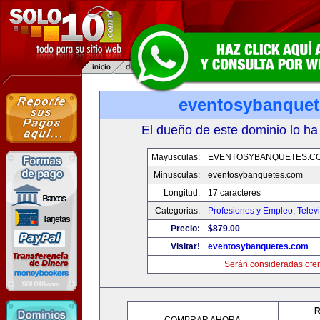
eventosybanque
El dueño de este dominio lo ha
Mayusculas:
EVENTOSYBANQUETES.C
Minusculas:
eventosybanquetes.com
Longitud:
17 caracteres
Categorias:
Profesiones y Empleo
,
Telev
Precio:
$879.00
Visitar!
eventosybanquetes.com
Serán consideradas ofer
R