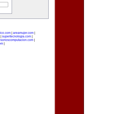
ico.com
|
areamujer.com
|
|
supertecnologia.com
|
esorioscomputacion.com
|
com
|