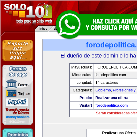
forodepolitic
El dueño de este dominio lo ha
Mayusculas:
FORODEPOLITICA.COM
Minusculas:
forodepolitica.com
Longitud:
14 caracteres
Categorias:
Gobierno
,
Profesiones y
Precio:
Realizar una oferta!
Visitar!
forodepolitica.com
Serán consideradas ofer
Realizar una Oferta