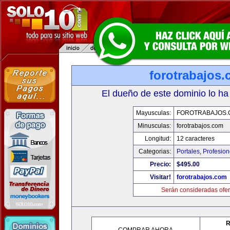
forotrabajos
El dueño de este dominio lo ha
Mayusculas:
FOROTRABAJOS.
Minusculas:
forotrabajos.com
Longitud:
12 caracteres
Categorias:
Portales
,
Profesio
Precio:
$495.00
Visitar!
forotrabajos.com
Serán consideradas ofer
R