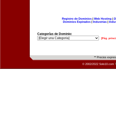
Registro de Dominios
|
Web Hosting
|
D
Dominios Expirados
|
Industrias
|
Indu
Categorías de Dominio:
[Pág. princi
** Precios expre
© 2002/2022 Solo10.com