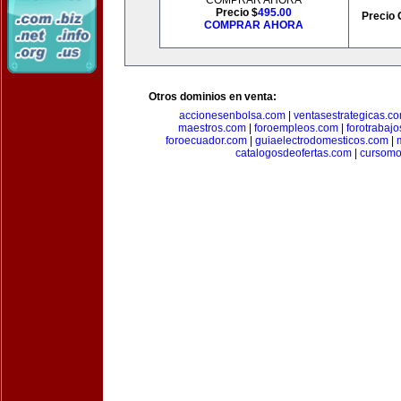
COMPRAR AHORA
Precio $
495.00
Precio 
COMPRAR AHORA
Otros dominios en venta:
accionesenbolsa.com
|
ventasestrategicas.c
maestros.com
|
foroempleos.com
|
forotrabaj
foroecuador.com
|
guiaelectrodomesticos.com
|
catalogosdeofertas.com
|
cursomo