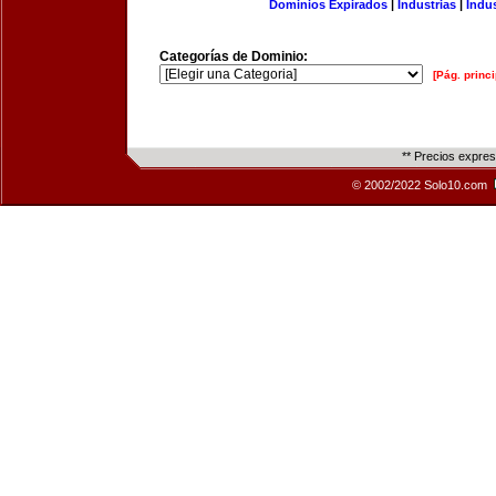
Dominios Expirados
|
Industrias
|
Indu
Categorías de Dominio:
[Pág. princi
** Precios expre
© 2002/2022 Solo10.com