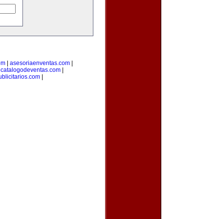
om
|
asesoriaenventas.com
|
|
catalogodeventas.com
|
blicitarios.com
|