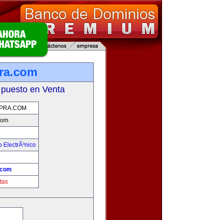
ra.com
 puesto en Venta
PRA.COM
com
 ElectrÃ³nico
!
.com
tas